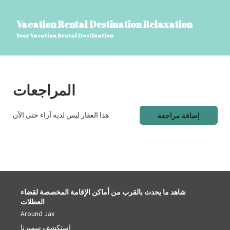
Vacation Rental Destination Relaxation
Your Vacation Rental Destination
بيت
المراجعات
▾
وجهة تأجير العطلات للاسترخاء
أسئلة وأجوبة حول تقنية الواقع الافتراضي وتقنية تسجيل
▾
الفيديو الرقمي، مدونة السفر
هذا العقار ليس لديه آراء حتى الآن
إضافة مراجعة
أشياء يجب معرفتها عن سميرنا، جورجيا وجاكسونفيل،
فلوريدا: المعالم السياحية والرؤى المحلية
مرافق الاسترخاء في وجهة تأجير العطلات
▾
المراجعات
اتصل بنا
اسم الصفحة المخصص
شاهد ما يحدث بالقرب من أماكن الإقامة المخصصة لقضاء
العطلات
Around Jax
استكشف سميرنا