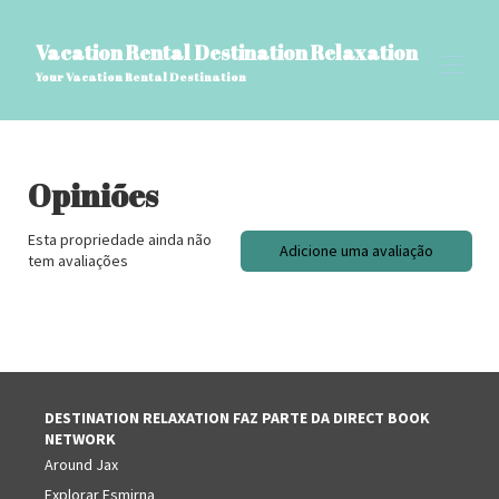
Vacation Rental Destination Relaxation
Your Vacation Rental Destination
Home
Opiniões
All properties
▾
Perguntas frequentes sobre VRDR, Blog de viagens
▾
Esta propriedade ainda não
Coisas para saber
Adicione uma avaliação
tem avaliações
Recursos do VRDR Home
Avaliações
▾
Contate-nos
Nome da página personalizado
DESTINATION RELAXATION FAZ PARTE DA DIRECT BOOK
NETWORK
Around Jax
Explorar Esmirna