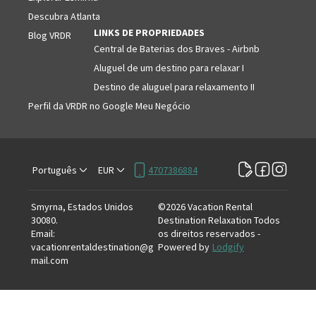
Descubra Atlanta
LINKS DE PROPRIEDADES
Blog VRDR
Central de Baterias dos Braves - Airbnb
Aluguel de um destino para relaxar I
Destino de aluguel para relaxamento II
Perfil da VRDR no Google Meu Negócio
Português
EUR
4707386884
Smyrna, Estados Unidos
©
2026
Vacation Rental
30080
.
Destination Relaxation
Todos
Email
:
os direitos reservados
-
vacationrentaldestination@g
Powered by
Lodgify
mail.com